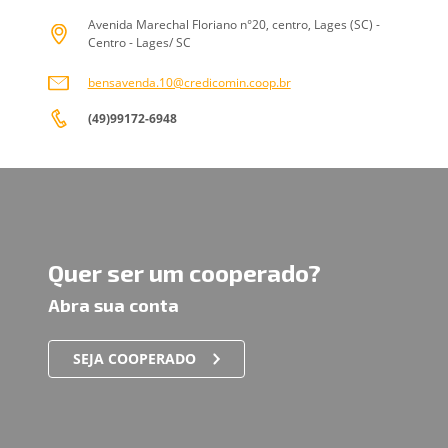
Avenida Marechal Floriano n°20, centro, Lages (SC) -
Centro - Lages/ SC
bensavenda.10@credicomin.coop.br
(49)99172-6948
Quer ser um cooperado?
Abra sua conta
SEJA COOPERADO