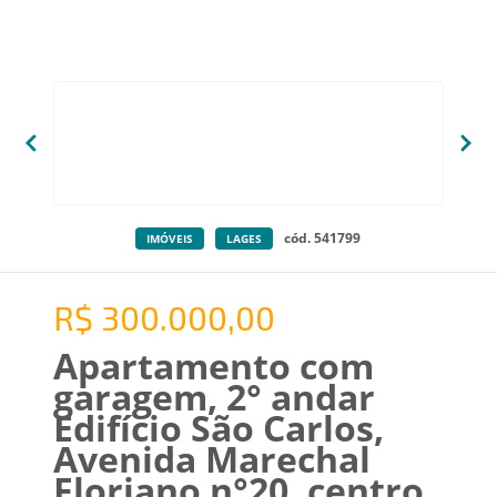
cód. 541799
IMÓVEIS
LAGES
R$ 300.000,00
Apartamento com
garagem, 2° andar
Edifício São Carlos,
Avenida Marechal
Floriano n°20, centro,