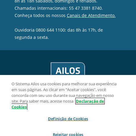
8h às 18h sábados, domingos e feriados.
Chamadas internacionais: 55 47 3381 8740.
Conheça todos os nossos
Canais de Atendimento.
Ouvidoria 0800 644 1100: das 8h às 17h, de
segunda a sexta.
O Sistema Ailos usa cookies para melhorar sua experiência
em suas páginas. Ao clicar em "Aceitar cookies", você
concorda com seu uso durante sua navegação em nosso
site. Para saber mais, acesse nossa
Declaração de
Cookies
Transpocred Cooperativa de Crédito - CNPJ 08.075.352/0001-
18
Definição de Cookies
Rua Cel. Pedro Demoro, 1595, sala 5, Estreito, CEP 88075-301,
Florianópolis/SC.
Rejeitar cookies
2026 Sistema Ailos. Todos os direitos reservados.