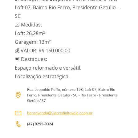
Loft 07, Bairro Rio Ferro, Presidente Getúlio –
SC
📐 Medidas:
Loft: 26,28m²
Garagem: 13m²
💰 VALOR: R$ 160.000,00
🌟 Destaques:
Espaço reformado e versátil.
Localização estratégica.
Rua Leopoldo Poffo, número 198, Loft 07, Bairro Rio
Ferro, Presidente Getúlio - SC - Rio Ferro - Presidente
Getúlio/ SC
bensavenda@viacredialtovale.coop.br
(47) 9255-9324