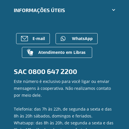
Segunda via e atualização de boletos
Cartões
Trabalhe Conosco
INFORMAÇÕES ÚTEIS
Consórcios
Ailos Educação
Empréstimos
Notícias
Rede de Atendimento
FALE CONOSCO
Investimentos
Bens à venda
Postos de Atendimento
Previdência
Mapa do site
Caixa Eletrônico
E-mail
WhatsApp
Para empresas
Gerenciar Cookies
Regularização de dívidas
Valores a Receber
Atendimento em Libras
Contato
Canal de Ética
SAC
0800 647 2200
Ouvidoria
Privacidade e segurança
Este número é exclusivo para você ligar ou enviar
mensagens à cooperativa. Não realizamos contato
por meio dele.
Telefonia: das 7h às 22h, de segunda a sexta e das
8h às 20h sábados, domingos e feriados.
Whatsapp: das 8h às 20h, de segunda a sexta e das