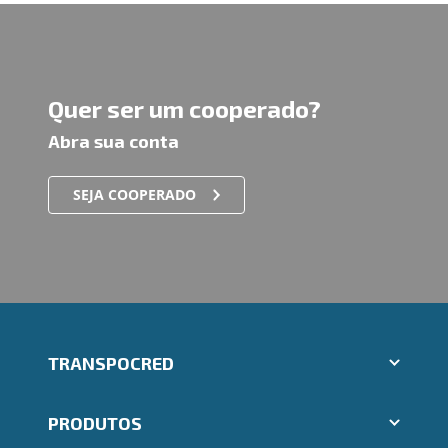
Quer ser um cooperado?
Abra sua conta
SEJA COOPERADO
TRANSPOCRED
Aplicativos Ailos
PRODUTOS
Indique um amigo