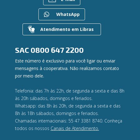
Para empresas
Gerenciar Cookies
Regularização de dívidas
WhatsApp
Valores a Receber
Contato
Atendimento em Libras
Canal de Ética
Ouvidoria
Privacidade e segurança
SAC
0800 647 2200
Este número é exclusivo para você ligar ou enviar
mensagens à cooperativa. Não realizamos contato
por meio dele.
Telefonia: das 7h às 22h, de segunda a sexta e das 8h
às 20h sábados, domingos e feriados.
Whatsapp: das 8h às 20h, de segunda a sexta e das
8h às 18h sábados, domingos e feriados.
Chamadas internacionais: 55 47 3381 8740. Conheça
todos os nossos
Canais de Atendimento.