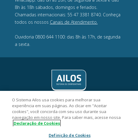
8h às 18h sábados, domingos e feriados.
Chamadas internacionais: 55 47 3381 8740. Conheça
todos os nossos
Canais de Atendimento.
Ouvidoria 0800 644 1100: das 8h às 17h, de segunda
a sexta.
O Sistema Ailos usa cookies para melhorar sua
experiência em suas páginas. Ao clicar em "Aceitar
cookies", você concorda com seu uso durante sua
navegação em nosso site. Para saber mais, acesse nossa
Transpocred Cooperativa de Crédito - CNPJ 08.075.352/0001-18
Declaração de Cookies
Rua Cel. Pedro Demoro, 1595, sala 5, Estreito, CEP 88075-301,
Florianópolis/SC.
Definição de Cookies
2026 Sistema Ailos. Todos os direitos reservados.