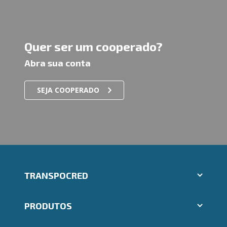
Quer ser um cooperado?
Abra sua conta
SEJA COOPERADO
TRANSPOCRED
Aplicativos Ailos
PRODUTOS
Indique um amigo
Segunda via e atualização de boletos
Cartões