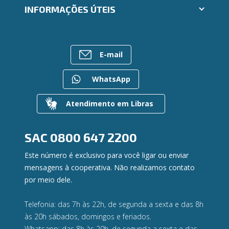
Trabalhe Conosco
INFORMAÇÕES ÚTEIS
Consórcios
Ailos Educação
Empréstimos
Notícias
Rede de Atendimento
FALE CONOSCO
Investimentos
Bens à venda
Postos de Atendimento
Previdência
E-mail
Mapa do site
Caixa Eletrônico
Para empresas
Gerenciar Cookies
Regularização de dívidas
WhatsApp
Valores a Receber
Contato
Atendimento em Libras
Canal de Ética
Ouvidoria
Privacidade e segurança
SAC
0800 647 2200
Este número é exclusivo para você ligar ou enviar
mensagens à cooperativa. Não realizamos contato
por meio dele.
Telefonia: das 7h às 22h, de segunda a sexta e das 8h
às 20h sábados, domingos e feriados.
Whatsapp: das 8h às 20h, de segunda a sexta e das