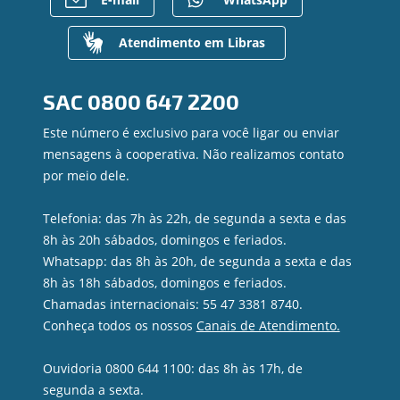
Para empresas
Gerenciar Cookies
Regularização de dívidas
Valores a Receber
Atendimento em Libras
Contato
Canal de Ética
SAC
0800 647 2200
Ouvidoria
Privacidade e segurança
Este número é exclusivo para você ligar ou enviar
mensagens à cooperativa. Não realizamos contato
por meio dele.
Telefonia: das 7h às 22h, de segunda a sexta e das
8h às 20h sábados, domingos e feriados.
Whatsapp: das 8h às 20h, de segunda a sexta e das
8h às 18h sábados, domingos e feriados.
Chamadas internacionais: 55 47 3381 8740.
Conheça todos os nossos
Canais de Atendimento.
Ouvidoria 0800 644 1100: das 8h às 17h, de
segunda a sexta.