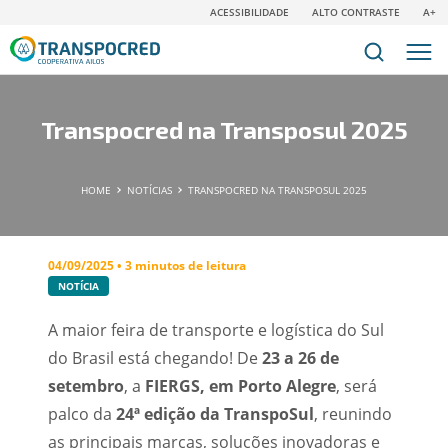
ACESSIBILIDADE
ALTO CONTRASTE
A+
Transpocred na Transposul 2025
HOME
NOTÍCIAS
TRANSPOCRED NA TRANSPOSUL 2025
04/09/2025 • 3 minutos de leitura
NOTÍCIA
A maior feira de transporte e logística do Sul
do Brasil está chegando!
De
23 a 26 de
setembro
, a
FIERGS, em Porto Alegre
, será
palco da
24ª edição da TranspoSul
, reunindo
as principais marcas, soluções inovadoras e